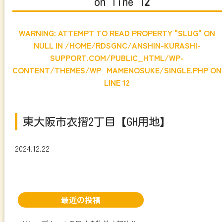
on line
12
WARNING
: ATTEMPT TO READ PROPERTY "SLUG" ON
NULL IN
/HOME/RDSGNC/ANSHIN-KURASHI-
SUPPORT.COM/PUBLIC_HTML/WP-
CONTENT/THEMES/WP_MAMENOSUKE/SINGLE.PHP
ON
LINE
12
東大阪市衣摺2丁目【GH用地】
2024.12.22
最近の投稿